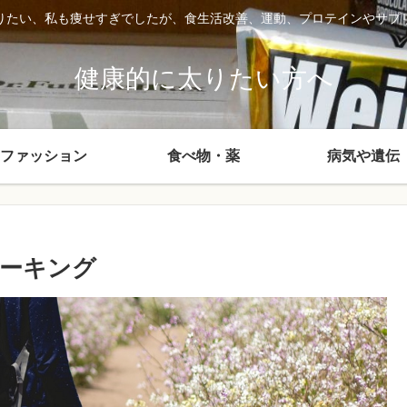
りたい、私も痩せすぎでしたが、食生活改善、運動、プロテインやサプ
健康的に太りたい方へ
ファッション
食べ物・薬
病気や遺伝
ーキング