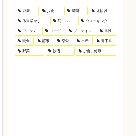
健康
少食
疑問
体験談
体重増やす
筋トレ
ウォーキング
アイテム
コーデ
プロテイン
男性
間食
酵素
恋愛
出産
胃下垂
野菜
飲酒
少食、健康