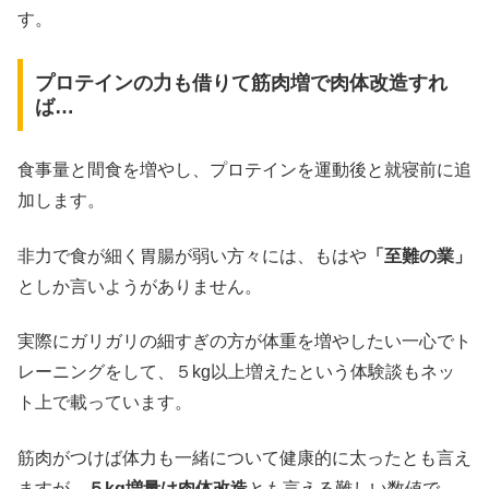
す。
プロテインの力も借りて筋肉増で肉体改造すれ
ば…
食事量と間食を増やし、プロテインを運動後と就寝前に追
加します。
非力で食が細く胃腸が弱い方々には、もはや
「至難の業」
としか言いようがありません。
実際にガリガリの細すぎの方が体重を増やしたい一心でト
レーニングをして、５kg以上増えたという体験談もネッ
ト上で載っています。
筋肉がつけば体力も一緒について健康的に太ったとも言え
ますが、
５kg増量は肉体改造
とも言える難しい数値で