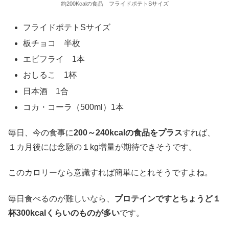
約200Kcalの食品 フライドポテトSサイズ
フライドポテトSサイズ
板チョコ 半枚
エビフライ 1本
おしるこ 1杯
日本酒 1合
コカ・コーラ（500ml）1本
毎日、今の食事に
200～240kcalの食品をプラス
すれば、
１カ月後には念願の１kg増量が期待できそうです。
このカロリーなら意識すれば簡単にとれそうですよね。
毎日食べるのが難しいなら、
プロテインですとちょうど１
杯300kcalくらいのものが多い
です。