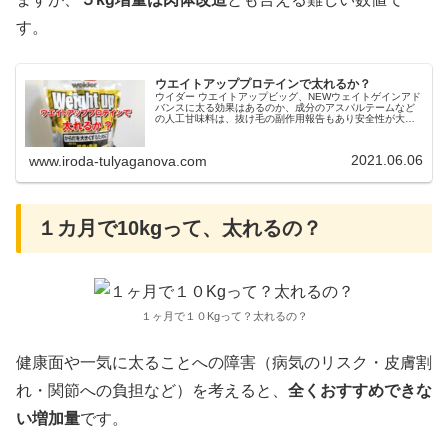
す。
ウエイトアッププロテインで太れるか？
ウイダー ウエイトアップビッグ、NEWウェイトゲインアド
バンスに太る効果はあるのか、成分のアスパルテームなど
の人工甘味料は、抜け毛の副作用報告もあり安全性が大丈
夫か？ザバスのプロテインなんかと比べると、だいぶ溶け
やすいと思います。良いところは、安い値段と溶けやす
さ。山盛り食べたときはもちろん、甘いものや脂っこいも
2021.06.06
www.iroda-tulyaganova.com
のを食べると、お腹が痛くなったり、便秘や下痢になって
しまうことがあるんですよね。太るプロテインは効果があ
るのか？
１カ月で10kgって、太れるの？
１ヶ月で１０Kgって？太れるの？
健康面や一気に太ることへの障害（病気のリスク・皮膚割
れ・関節への負担など）を考えると、
全くおすすめできな
い増加量
です。