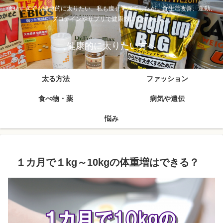
痩せすぎでも健康的に太りたい、私も痩せすぎでしたが、食生活改善、運動、
プロテインやサプリで健康的に太れました。
健康的に太りたい方へ
太る方法
ファッション
食べ物・薬
病気や遺伝
悩み
１カ月で１kg～10kgの体重増はできる？