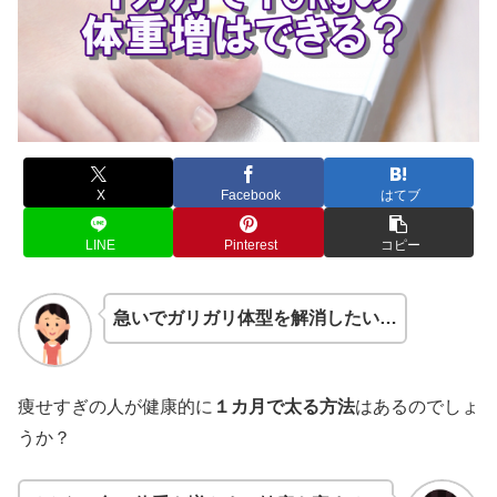
X
Facebook
はてブ
LINE
Pinterest
コピー
急いでガリガリ体型を解消したい…
痩せすぎの人が健康的に
１カ月で太る方法
はあるのでしょ
うか？