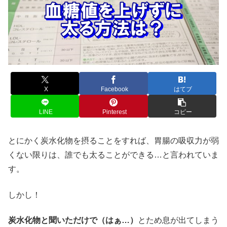
X
Facebook
はてブ
LINE
Pinterest
コピー
とにかく炭水化物を摂ることをすれば、胃腸の吸収力が弱
くない限りは、誰でも太ることができる…と言われていま
す。
しかし！
炭水化物と聞いただけで（はぁ…）
とため息が出てしまう