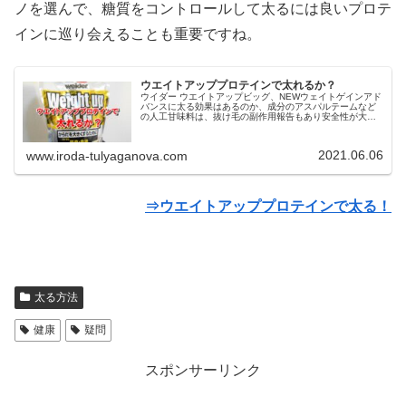
ノを選んで、糖質をコントロールして太るには良いプロテ
インに巡り会えることも重要ですね。
ウエイトアッププロテインで太れるか？
ウイダー ウエイトアップビッグ、NEWウェイトゲインアド
バンスに太る効果はあるのか、成分のアスパルテームなど
の人工甘味料は、抜け毛の副作用報告もあり安全性が大丈
夫か？ザバスのプロテインなんかと比べると、だいぶ溶け
やすいと思います。良いところは、安い値段と溶けやす
さ。山盛り食べたときはもちろん、甘いものや脂っこいも
2021.06.06
www.iroda-tulyaganova.com
のを食べると、お腹が痛くなったり、便秘や下痢になって
しまうことがあるんですよね。太るプロテインは効果があ
るのか？
⇒ウエイトアッププロテインで太る！
太る方法
健康
疑問
スポンサーリンク