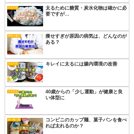
太るために糖質・炭水化物は確かに必
太る方法
要ですが…
痩せすぎが原因の病気は、どんなのが
病気や遺伝
ある？
キレイに太るには腸内環境の改善
太る方法
40歳からの「少し運動」が健康と良
太る方法
い体型に
コンビニのカップ麺、菓子パンを食べ
食べ物・薬
れば太れるのか？