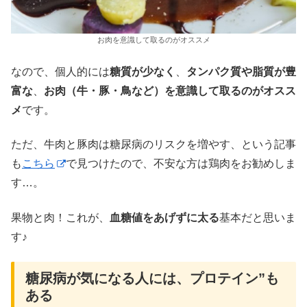
お肉を意識して取るのがオススメ
なので、個人的には
糖質が少なく
、
タンパク質や脂質が豊
富な
、
お肉（牛・豚・鳥など）を意識して取るのがオスス
メ
です。
ただ、牛肉と豚肉は糖尿病のリスクを増やす、という記事
も
こちら
で見つけたので、不安な方は鶏肉をお勧めしま
す…。
果物と肉！これが、
血糖値をあげずに太る
基本だと思いま
す♪
糖尿病が気になる人には、プロテイン”も
ある