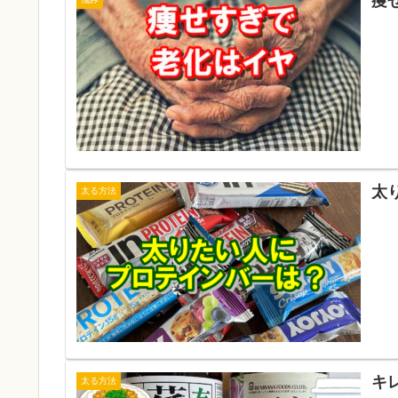
痩
太
太る方法
キ
太る方法