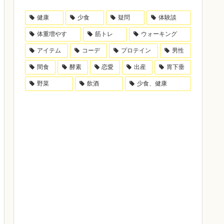
健康
少食
疑問
体験談
体重増やす
筋トレ
ウォーキング
アイテム
コーデ
プロテイン
男性
間食
酵素
恋愛
出産
胃下垂
野菜
飲酒
少食、健康