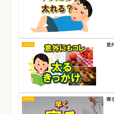
意
太る方法
寝
太る方法