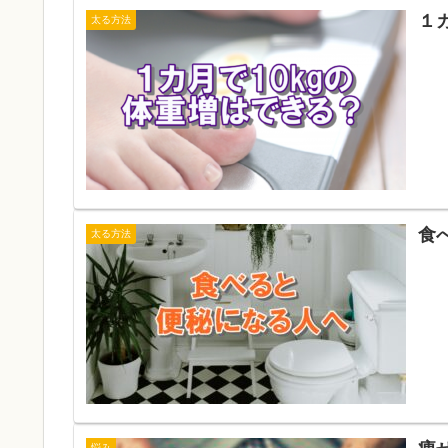
１
太る方法
食
太る方法
悩み