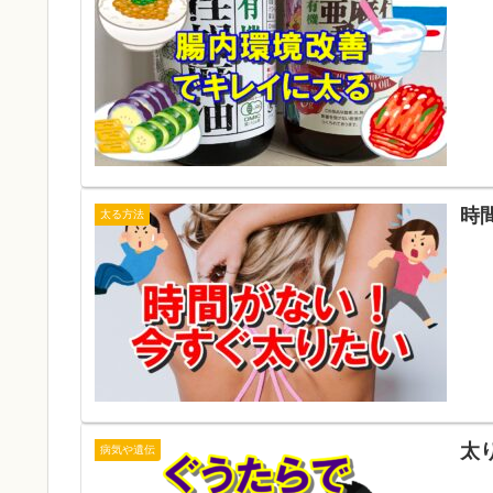
時
太る方法
太
病気や遺伝