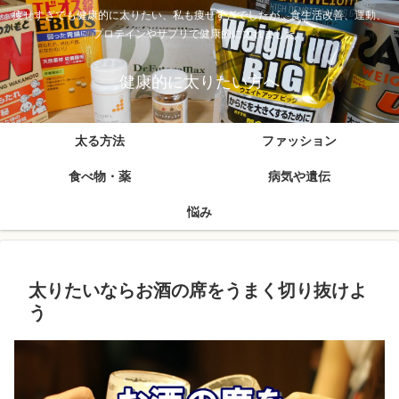
痩せすぎでも健康的に太りたい、私も痩せすぎでしたが、食生活改善、運動、
プロテインやサプリで健康的に太れました。
健康的に太りたい方へ
太る方法
ファッション
食べ物・薬
病気や遺伝
悩み
太りたいならお酒の席をうまく切り抜けよ
う