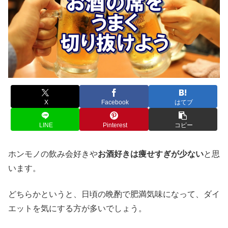
X
Facebook
はてブ
LINE
Pinterest
コピー
ホンモノの飲み会好きや
お酒好きは痩せすぎが少ない
と思
います。
どちらかというと、日頃の晩酌で肥満気味になって、ダイ
エットを気にする方が多いでしょう。