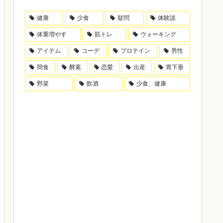
健康
少食
疑問
体験談
体重増やす
筋トレ
ウォーキング
アイテム
コーデ
プロテイン
男性
間食
酵素
恋愛
出産
胃下垂
野菜
飲酒
少食、健康